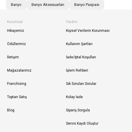
Banyo
Banyo Aksesuarları
Banyo Paspası
Kurumsal
Yardım
Hikayemiz
Kişisel Verilerin Korunması
Ödüllerimiz
Kullanım Şartları
İletişim
İade/İptal Koşulları
Mağazalarımız
İşlem Rehberi
Franchising
Sık Sorulan Sorular
Toptan Satış
Kolay İade
Blog
Sipariş Sorgula
Servis Kaydı Oluştur