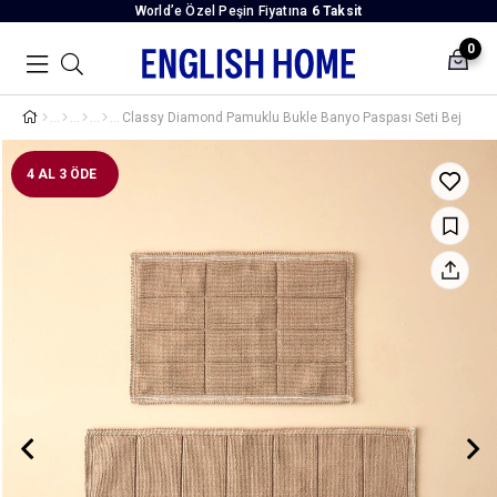
World’e Özel Peşin Fiyatına
6 Taksit
0
Classy Diamond Pamuklu Bukle Banyo Paspası Seti Bej
4 AL 3 ÖDE