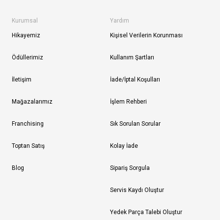
Kurumsal
Yardım
Hikayemiz
Kişisel Verilerin Korunması
Ödüllerimiz
Kullanım Şartları
İletişim
İade/İptal Koşulları
Mağazalarımız
İşlem Rehberi
Franchising
Sık Sorulan Sorular
Toptan Satış
Kolay İade
Blog
Sipariş Sorgula
Servis Kaydı Oluştur
Yedek Parça Talebi Oluştur