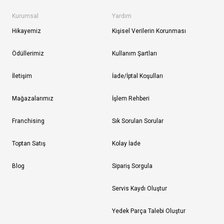
Kurumsal
Yardım
Hikayemiz
Kişisel Verilerin Korunması
Ödüllerimiz
Kullanım Şartları
İletişim
İade/İptal Koşulları
Mağazalarımız
İşlem Rehberi
Franchising
Sık Sorulan Sorular
Toptan Satış
Kolay İade
Blog
Sipariş Sorgula
Servis Kaydı Oluştur
Yedek Parça Talebi Oluştur