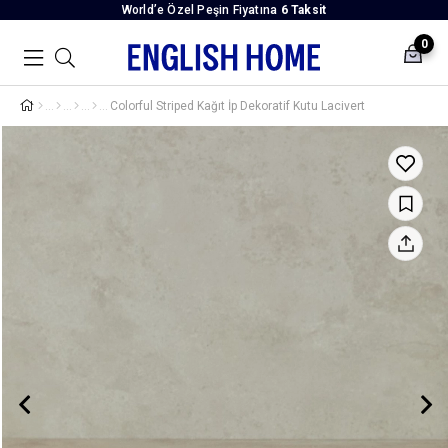
World’e Özel Peşin Fiyatına
6 Taksit
0
Colorful Striped Kağıt İp Dekoratif Kutu Lacivert