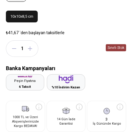
10x10x8,5 cm
₺41,67
`den başlayan taksitlerle
Banka Kampanyaları
Peşin Fiyatına
6 Taksit
%10 İndirim Kazan
1000 TL ve Üzeri
3
14 Gün İade
Alışverişlerinizde
Garantisi
İş Gününde Kargo
Kargo BEDAVA!