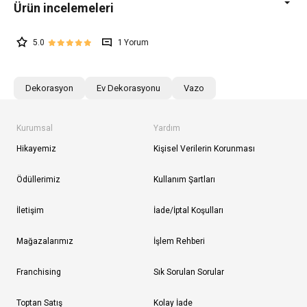
5.0
1
Dekorasyon
Ev Dekorasyonu
Vazo
Kurumsal
Yardım
Hikayemiz
Kişisel Verilerin Korunması
Ödüllerimiz
Kullanım Şartları
İletişim
İade/İptal Koşulları
Mağazalarımız
İşlem Rehberi
Franchising
Sık Sorulan Sorular
Toptan Satış
Kolay İade