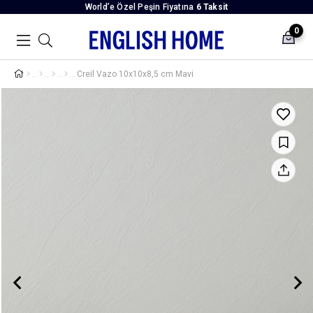
World’e Özel Peşin Fiyatına
6 Taksit
0
Creil Vazo 10x10x8,5 cm Mavi