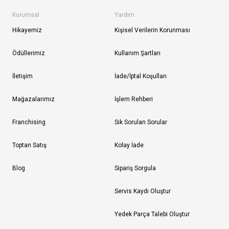
Kurumsal
Yardım
Hikayemiz
Kişisel Verilerin Korunması
Ödüllerimiz
Kullanım Şartları
İletişim
İade/İptal Koşulları
Mağazalarımız
İşlem Rehberi
Franchising
Sık Sorulan Sorular
Toptan Satış
Kolay İade
Blog
Sipariş Sorgula
Servis Kaydı Oluştur
Yedek Parça Talebi Oluştur