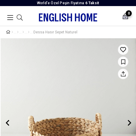
World’e Özel Peşin Fiyatına
6 Taksit
0
Dessa Hasır Sepet Naturel