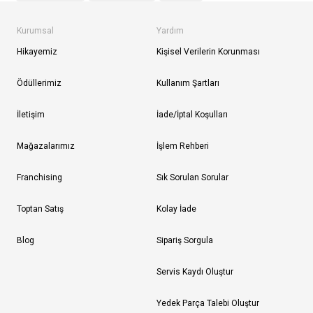
Kurumsal
Yardım
Hikayemiz
Kişisel Verilerin Korunması
Ödüllerimiz
Kullanım Şartları
İletişim
İade/İptal Koşulları
Mağazalarımız
İşlem Rehberi
Franchising
Sık Sorulan Sorular
Toptan Satış
Kolay İade
Blog
Sipariş Sorgula
Servis Kaydı Oluştur
Yedek Parça Talebi Oluştur