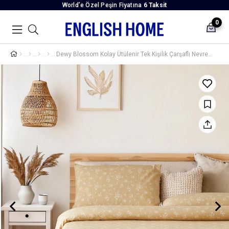
World’e Özel Peşin Fiyatına
6 Taksit
0
Dewy Blossom Kolay Ütülenir Tek Kişilik Çarşaflı Nevresim Takımı 160x220 cm Sarı