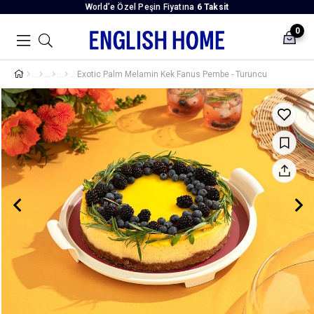
World’e Özel Peşin Fiyatına
6 Taksit
0
Exotic Palm Melamin Kek Fanus Pembe - Turuncu