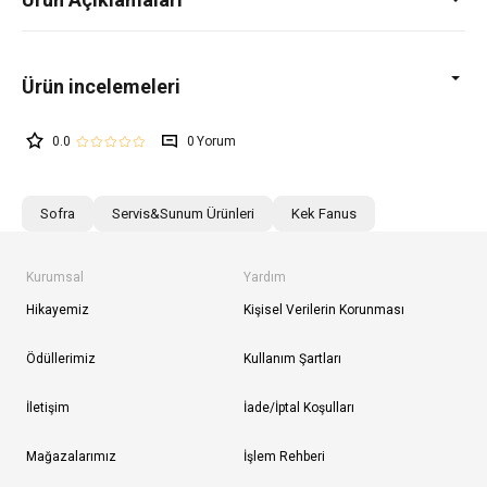
0.0
0
Sofra
Servis&Sunum Ürünleri
Kek Fanus
Kurumsal
Yardım
Hikayemiz
Kişisel Verilerin Korunması
Ödüllerimiz
Kullanım Şartları
İletişim
İade/İptal Koşulları
Mağazalarımız
İşlem Rehberi