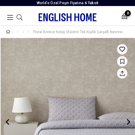
World’e Özel Peşin Fiyatına
6 Taksit
0
Floral Breeze Kolay Ütülenir Tek Kişilik Çarşaflı Nevresim Takımı 160x220 cm Mor