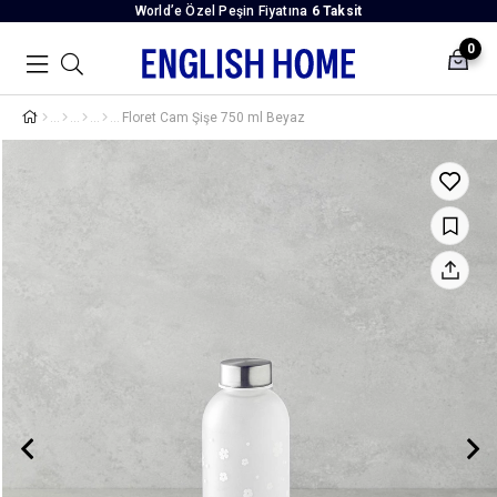
World’e Özel Peşin Fiyatına
6 Taksit
0
Floret Cam Şişe 750 ml Beyaz