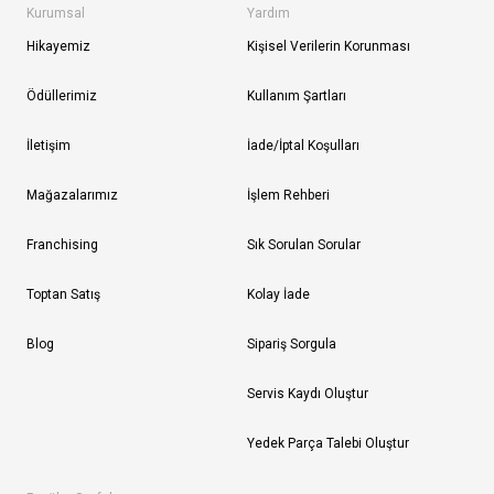
Kurumsal
Yardım
Hikayemiz
Kişisel Verilerin Korunması
Ödüllerimiz
Kullanım Şartları
İletişim
İade/İptal Koşulları
Mağazalarımız
İşlem Rehberi
Franchising
Sık Sorulan Sorular
Toptan Satış
Kolay İade
Blog
Sipariş Sorgula
Servis Kaydı Oluştur
Yedek Parça Talebi Oluştur