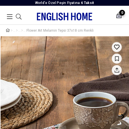
World’e Özel Peşin Fiyatına
6 Taksit
0
Flower Art Melamin Tepsi 37x18 cm Renkli