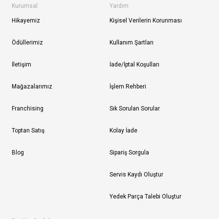
Kurumsal
Yardım
Hikayemiz
Kişisel Verilerin Korunması
Ödüllerimiz
Kullanım Şartları
İletişim
İade/İptal Koşulları
Mağazalarımız
İşlem Rehberi
Franchising
Sık Sorulan Sorular
Toptan Satış
Kolay İade
Blog
Sipariş Sorgula
Servis Kaydı Oluştur
Yedek Parça Talebi Oluştur