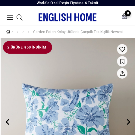
World’e Özel Peşin Fiyatına
6 Taksit
0
Garden Patch Kolay Ütülenir Çarşaflı Tek Kişilik Nevresim Takımı 160x220 cm Mavi - Yeşil
2.ÜRÜNE %50 İNDİRİM