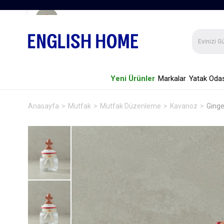
Gingerman Cam Kavanoz Kırmızı
Yeni Ürünler
Markalar
Yatak Odas
Anasayfa
Mutfak
Mutfak Düzenleme
Kavanoz
Ging