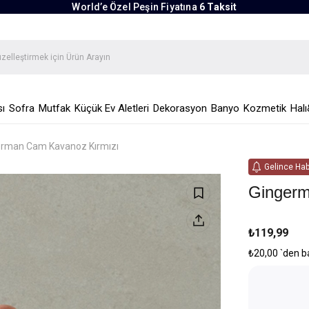
World’e Özel Peşin Fiyatına
6 Taksit
ı
Sofra
Mutfak
Küçük Ev Aletleri
Dekorasyon
Banyo
Kozmetik
Halı
erman Cam Kavanoz Kırmızı
Gelince Hab
Gingerm
₺119,99
₺20,00
`den b