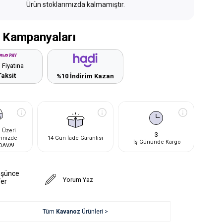
Ürün stoklarımızda kalmamıştır.
 Kampanyaları
 Fiyatına
Taksit
%10 İndirim Kazan
 Üzeri
3
rinizde
14 Gün İade Garantisi
İş Gününde Kargo
DAVA!
üşünce
Yorum Yaz
Ver
Tüm
Kavanoz
Ürünleri >