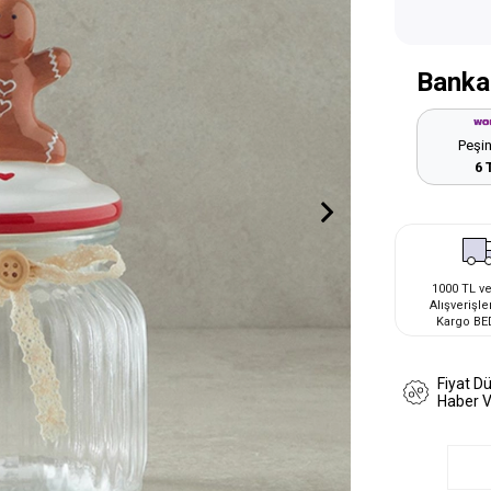
Banka
Peşin
6 
1000 TL ve
Alışverişle
Kargo BE
Fiyat D
Haber 