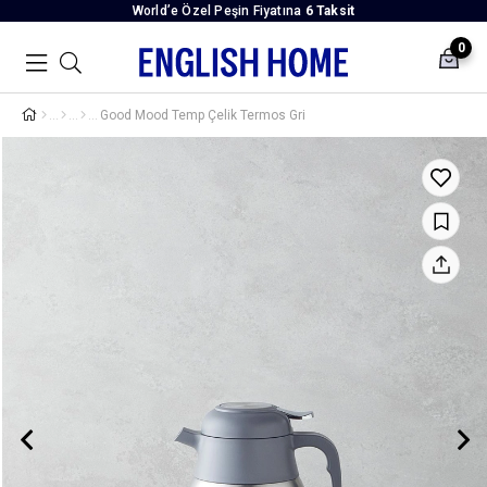
World’e Özel Peşin Fiyatına
6 Taksit
0
Good Mood Temp Çelik Termos Gri