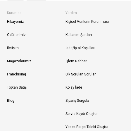
Kurumsal
Yardım
Hikayemiz
Kişisel Verilerin Korunması
Ödüllerimiz
Kullanım Şartları
İletişim
İade/İptal Koşulları
Mağazalarımız
İşlem Rehberi
Franchising
Sık Sorulan Sorular
Toptan Satış
Kolay İade
Blog
Sipariş Sorgula
Servis Kaydı Oluştur
Yedek Parça Talebi Oluştur