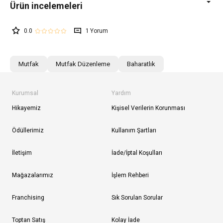
0.0
1
Mutfak
Mutfak Düzenleme
Baharatlık
Kurumsal
Yardım
Hikayemiz
Kişisel Verilerin Korunması
Ödüllerimiz
Kullanım Şartları
İletişim
İade/İptal Koşulları
Mağazalarımız
İşlem Rehberi
Franchising
Sık Sorulan Sorular
Toptan Satış
Kolay İade