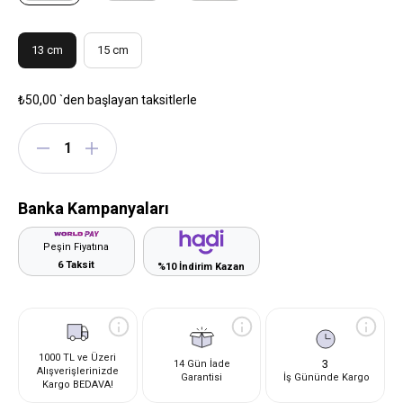
13 cm
15 cm
₺50,00
`den başlayan taksitlerle
Banka Kampanyaları
Peşin Fiyatına
6 Taksit
%10 İndirim Kazan
1000 TL ve Üzeri
3
14 Gün İade
Alışverişlerinizde
Garantisi
İş Gününde Kargo
Kargo BEDAVA!