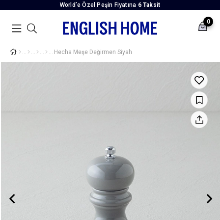
World’e Özel Peşin Fiyatına
6 Taksit
0
Hecha Meşe Değirmen Siyah