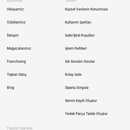
Kurumsal
Yardım
Hikayemiz
Kişisel Verilerin Korunması
Ödüllerimiz
Kullanım Şartları
İletişim
İade/İptal Koşulları
Mağazalarımız
İşlem Rehberi
Franchising
Sık Sorulan Sorular
Toptan Satış
Kolay İade
Blog
Sipariş Sorgula
Servis Kaydı Oluştur
Yedek Parça Talebi Oluştur
Popüler Sayfalar