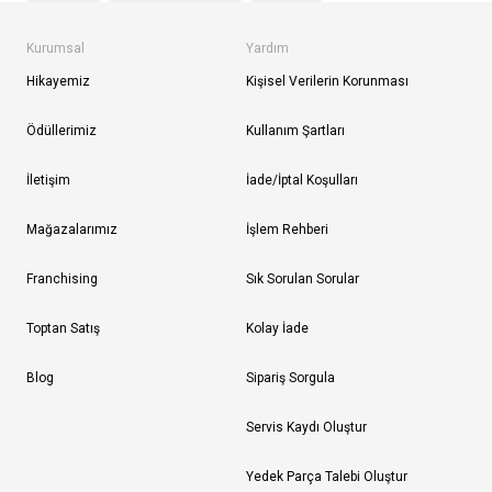
Kurumsal
Yardım
Hikayemiz
Kişisel Verilerin Korunması
Ödüllerimiz
Kullanım Şartları
İletişim
İade/İptal Koşulları
Mağazalarımız
İşlem Rehberi
Franchising
Sık Sorulan Sorular
Toptan Satış
Kolay İade
Blog
Sipariş Sorgula
Servis Kaydı Oluştur
Yedek Parça Talebi Oluştur