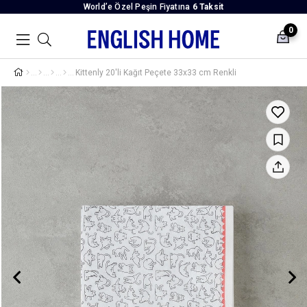
World’e Özel Peşin Fiyatına
6 Taksit
0
Kittenly 20'li Kağıt Peçete 33x33 cm Renkli