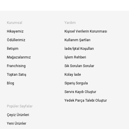
Kurumsal
Yardım
Hikayemiz
Kişisel Verilerin Korunması
Ödüllerimiz
Kullanım Şartları
İletişim
İade/İptal Koşulları
Mağazalarımız
İşlem Rehberi
Franchising
Sık Sorulan Sorular
Toptan Satış
Kolay İade
Blog
Sipariş Sorgula
Servis Kaydı Oluştur
Yedek Parça Talebi Oluştur
Popüler Sayfalar
Çeyiz Ürünleri
Yeni Ürünler