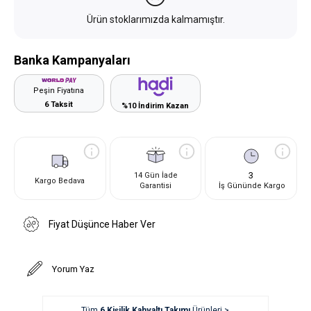
Ürün stoklarımızda kalmamıştır.
Banka Kampanyaları
Peşin Fiyatına
6 Taksit
%10 İndirim Kazan
3
14 Gün İade
Kargo Bedava
Garantisi
İş Gününde Kargo
Fiyat Düşünce Haber Ver
Yorum Yaz
Tüm
6 Kişilik Kahvaltı Takımı
Ürünleri >