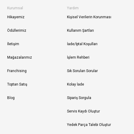
Kurumsal
Yardım
Hikayemiz
Kişisel Verilerin Korunması
Ödüllerimiz
Kullanım Şartları
İletişim
İade/İptal Koşulları
Mağazalarımız
İşlem Rehberi
Franchising
Sık Sorulan Sorular
Toptan Satış
Kolay İade
Blog
Sipariş Sorgula
Servis Kaydı Oluştur
Yedek Parça Talebi Oluştur