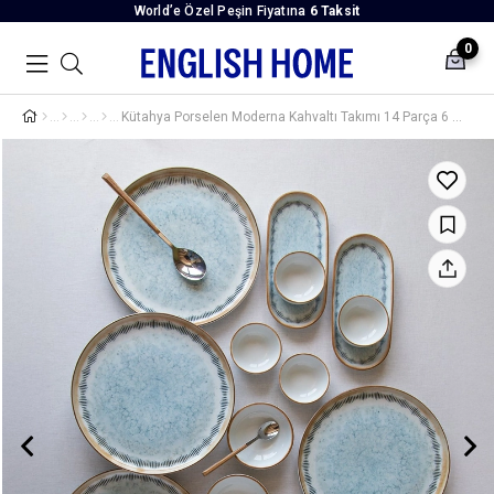
World’e Özel Peşin Fiyatına
6 Taksit
0
Kütahya Porselen Moderna Kahvaltı Takımı 14 Parça 6 Kişilik Mavi Seashore