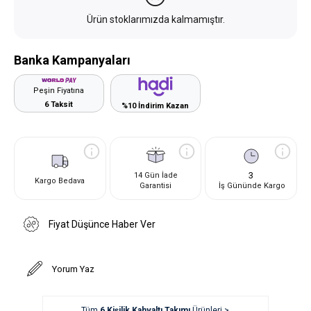
Ürün stoklarımızda kalmamıştır.
Banka Kampanyaları
Peşin Fiyatına
6 Taksit
%10 İndirim Kazan
3
14 Gün İade
Kargo Bedava
Garantisi
İş Gününde Kargo
Fiyat Düşünce Haber Ver
Yorum Yaz
Tüm
6 Kişilik Kahvaltı Takımı
Ürünleri >