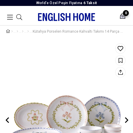
World’e Özel Peşin Fiyatına
6 Taksit
0
Kütahya Porselen Romance Kahvaltı Takımı 14 Parça 6 Kişilik Renkli