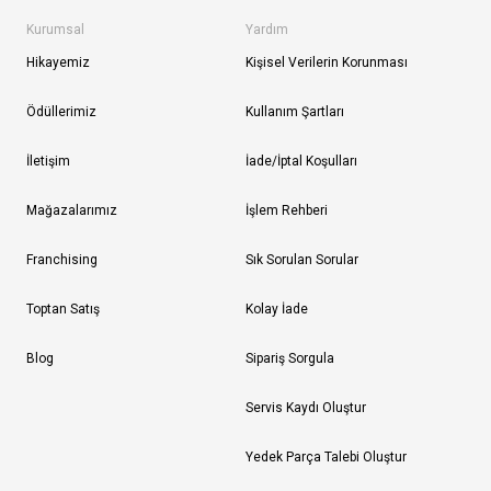
Kurumsal
Yardım
Hikayemiz
Kişisel Verilerin Korunması
Ödüllerimiz
Kullanım Şartları
İletişim
İade/İptal Koşulları
Mağazalarımız
İşlem Rehberi
Franchising
Sık Sorulan Sorular
Toptan Satış
Kolay İade
Blog
Sipariş Sorgula
Servis Kaydı Oluştur
Yedek Parça Talebi Oluştur