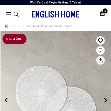
World’e Özel Peşin Fiyatına
6 Taksit
0
Leron 2'li Amerikan Servis Beyaz
4 AL 3 ÖDE