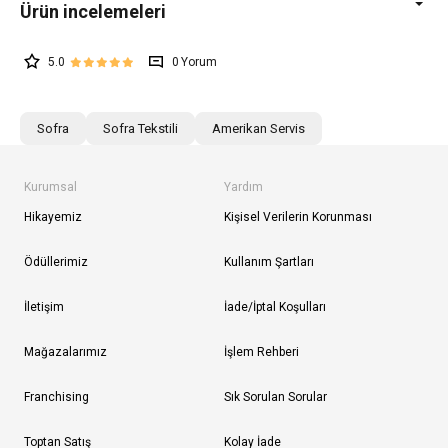
5.0
0
Sofra
Sofra Tekstili
Amerikan Servis
Kurumsal
Yardım
Hikayemiz
Kişisel Verilerin Korunması
Ödüllerimiz
Kullanım Şartları
İletişim
İade/İptal Koşulları
Mağazalarımız
İşlem Rehberi
Franchising
Sık Sorulan Sorular
Toptan Satış
Kolay İade