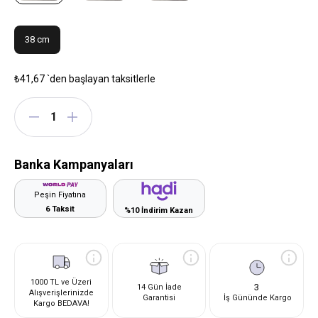
38 cm
₺41,67
`den başlayan taksitlerle
Banka Kampanyaları
Peşin Fiyatına
6 Taksit
%10 İndirim Kazan
1000 TL ve Üzeri
3
14 Gün İade
Alışverişlerinizde
Garantisi
İş Gününde Kargo
Kargo BEDAVA!