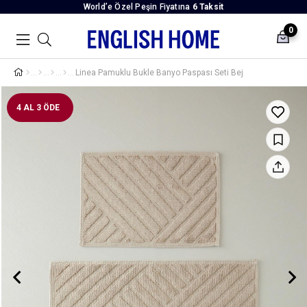
World’e Özel Peşin Fiyatına
6 Taksit
0
Linea Pamuklu Bukle Banyo Paspası Seti Bej
4 AL 3 ÖDE