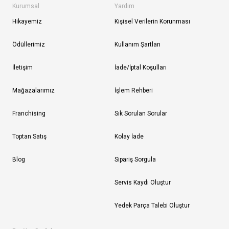
Kurumsal
Yardım
Hikayemiz
Kişisel Verilerin Korunması
Ödüllerimiz
Kullanım Şartları
İletişim
İade/İptal Koşulları
Mağazalarımız
İşlem Rehberi
Franchising
Sık Sorulan Sorular
Toptan Satış
Kolay İade
Blog
Sipariş Sorgula
Servis Kaydı Oluştur
Yedek Parça Talebi Oluştur