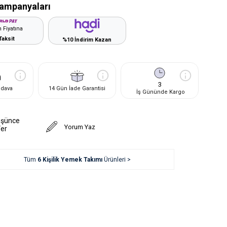
ampanyaları
 Fiyatına
Taksit
%10 İndirim Kazan
3
edava
14 Gün İade Garantisi
İş Gününde Kargo
üşünce
Yorum Yaz
Ver
Tüm
6 Kişilik Yemek Takımı
Ürünleri >