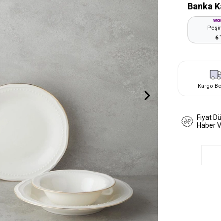
Banka K
Peşin
6 
Kargo B
Fiyat D
Haber 