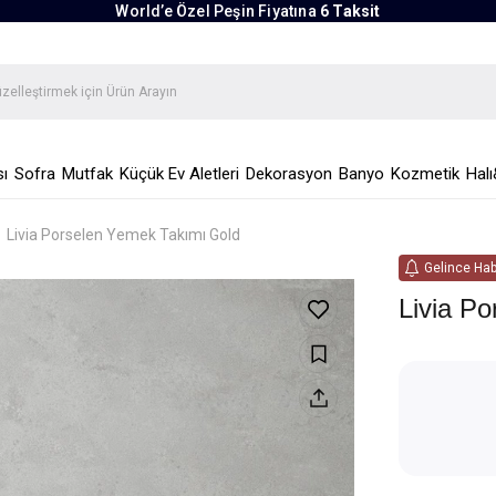
World’e Özel Peşin Fiyatına
6 Taksit
ı
Sofra
Mutfak
Küçük Ev Aletleri
Dekorasyon
Banyo
Kozmetik
Halı
Livia Porselen Yemek Takımı Gold
Gelince Hab
Livia P