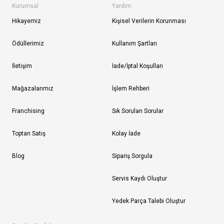
Kurumsal
Yardım
Hikayemiz
Kişisel Verilerin Korunması
Ödüllerimiz
Kullanım Şartları
İletişim
İade/İptal Koşulları
Mağazalarımız
İşlem Rehberi
Franchising
Sık Sorulan Sorular
Toptan Satış
Kolay İade
Blog
Sipariş Sorgula
Servis Kaydı Oluştur
Yedek Parça Talebi Oluştur