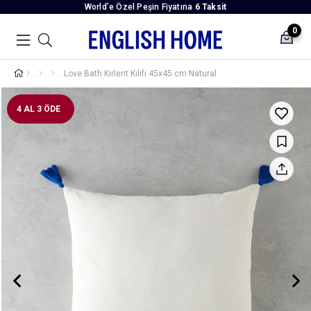
World’e Özel Peşin Fiyatına
6 Taksit
0
Love Bath Kırlent Kılıfı 45x45 cm Natural
4 AL 3 ÖDE