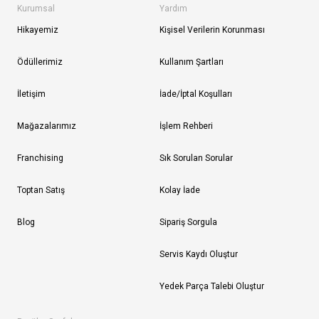
Kurumsal
Yardım
Hikayemiz
Kişisel Verilerin Korunması
Ödüllerimiz
Kullanım Şartları
İletişim
İade/İptal Koşulları
Mağazalarımız
İşlem Rehberi
Franchising
Sık Sorulan Sorular
Toptan Satış
Kolay İade
Blog
Sipariş Sorgula
Servis Kaydı Oluştur
Yedek Parça Talebi Oluştur