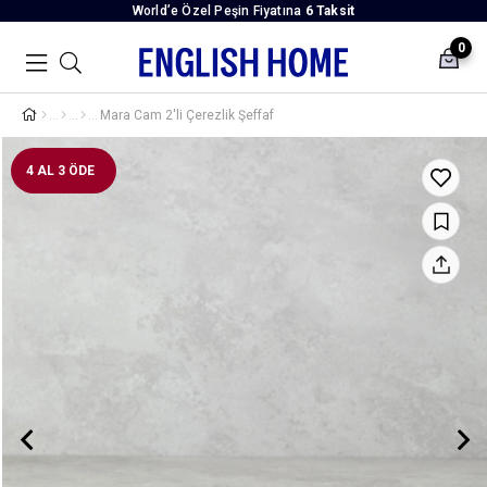
World’e Özel Peşin Fiyatına
6 Taksit
0
Mara Cam 2'li Çerezlik Şeffaf
4 AL 3 ÖDE