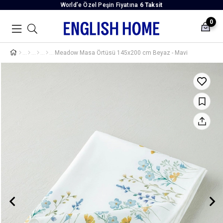
World’e Özel Peşin Fiyatına
6 Taksit
0
Meadow Masa Örtüsü 145x200 cm Beyaz - Mavi