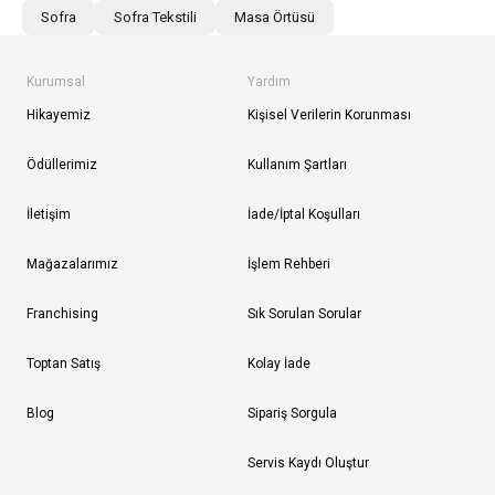
Sofra
Sofra Tekstili
Masa Örtüsü
Kurumsal
Yardım
Hikayemiz
Kişisel Verilerin Korunması
Ödüllerimiz
Kullanım Şartları
İletişim
İade/İptal Koşulları
Mağazalarımız
İşlem Rehberi
Franchising
Sık Sorulan Sorular
Toptan Satış
Kolay İade
Blog
Sipariş Sorgula
Servis Kaydı Oluştur