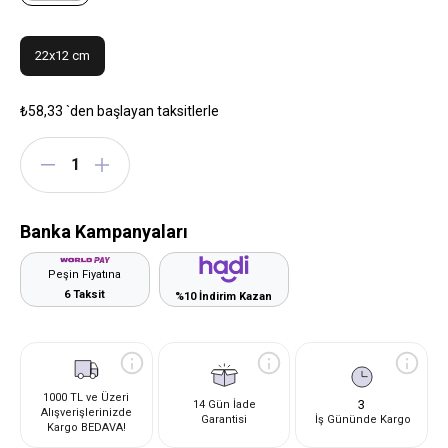
22x12 cm
₺58,33
`den başlayan taksitlerle
Banka Kampanyaları
Peşin Fiyatına
6 Taksit
%10 İndirim Kazan
1000 TL ve Üzeri
3
14 Gün İade
Alışverişlerinizde
Garantisi
İş Gününde Kargo
Kargo BEDAVA!