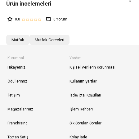
0.0
0
Mutfak
Mutfak Gereçleri
Kurumsal
Yardım
Hikayemiz
Kişisel Verilerin Korunması
Ödüllerimiz
Kullanım Şartları
İletişim
İade/İptal Koşulları
Mağazalarımız
İşlem Rehberi
Franchising
Sık Sorulan Sorular
Toptan Satış
Kolay İade