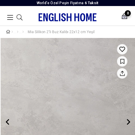
World’e Özel Peşin Fiyatına
6 Taksit
0
Mia Silikon 2'li Buz Kalıbı 22x12 cm Yeşil