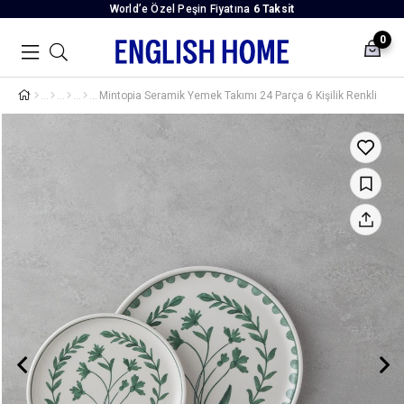
World’e Özel Peşin Fiyatına
6 Taksit
0
Mintopia Seramik Yemek Takımı 24 Parça 6 Kişilik Renkli