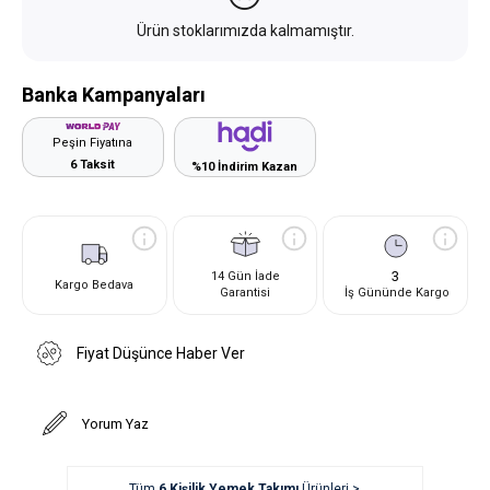
Ürün stoklarımızda kalmamıştır.
Banka Kampanyaları
Peşin Fiyatına
6 Taksit
%10 İndirim Kazan
3
14 Gün İade
Kargo Bedava
Garantisi
İş Gününde Kargo
Fiyat Düşünce Haber Ver
Yorum Yaz
Tüm
6 Kişilik Yemek Takımı
Ürünleri >