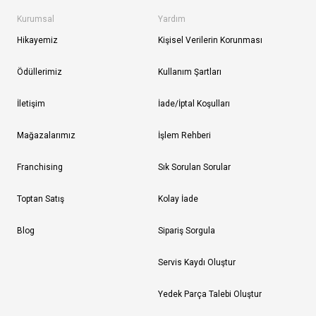
Kurumsal
Yardım
Hikayemiz
Kişisel Verilerin Korunması
Ödüllerimiz
Kullanım Şartları
İletişim
İade/İptal Koşulları
Mağazalarımız
İşlem Rehberi
Franchising
Sık Sorulan Sorular
Toptan Satış
Kolay İade
Blog
Sipariş Sorgula
Servis Kaydı Oluştur
Yedek Parça Talebi Oluştur