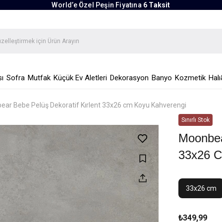
World’e Özel Peşin Fiyatına
6 Taksit
ı
Sofra
Mutfak
Küçük Ev Aletleri
Dekorasyon
Banyo
Kozmetik
Halı
ar Bebe Pelüş Dekoratif Kırlent 33x26 cm Koyu Kahverengi
Moonbea
33x26 C
33x26 cm
₺349,99