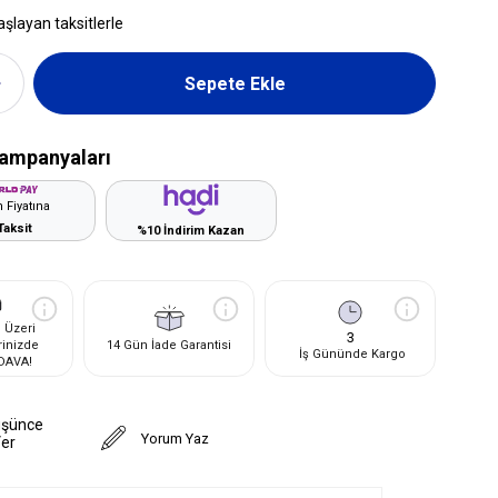
aşlayan taksitlerle
ampanyaları
 Fiyatına
Taksit
%10 İndirim Kazan
 Üzeri
3
rinizde
14 Gün İade Garantisi
İş Gününde Kargo
DAVA!
üşünce
Yorum Yaz
Ver