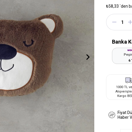
₺58,33
`den b
Banka K
Peşin
6 
1000 TL ve
Alışverişle
Kargo BE
Fiyat D
Haber 