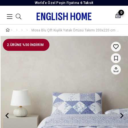
World’e Özel Peşin Fiyatına
6 Taksit
0
Mosa Blu Çift Kişilik Yatak Örtüsü Takımı 200x220 cm Lacivert
2.ÜRÜNE %50 İNDİRİM