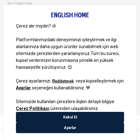
Bizi Takip Edin
Ayrıcalıklardan yararlanmak için uygulamamızı indirin.
1000 TL ve Üzeri Alışverişlerinizde Kargo Bedava!
Bilgi Toplum Hizmetleri
KVKK Veri İşleme Politikamız
Site Haritası