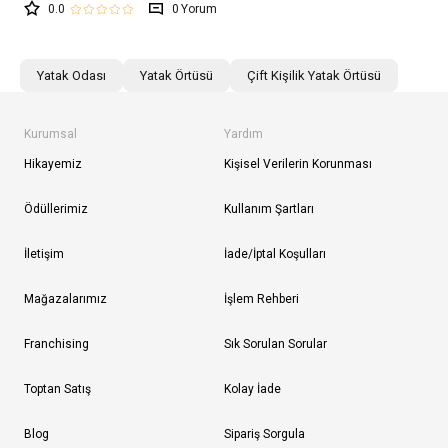
0.0
0
Yatak Odası
Yatak Örtüsü
Çift Kişilik Yatak Örtüsü
Kurumsal
Yardım
Hikayemiz
Kişisel Verilerin Korunması
Ödüllerimiz
Kullanım Şartları
İletişim
İade/İptal Koşulları
Mağazalarımız
İşlem Rehberi
Franchising
Sık Sorulan Sorular
Toptan Satış
Kolay İade
Blog
Sipariş Sorgula