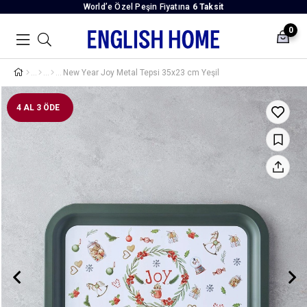
World’e Özel Peşin Fiyatına
6 Taksit
0
New Year Joy Metal Tepsi 35x23 cm Yeşil
4 AL 3 ÖDE