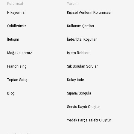
Kurumsal
Yardım
Hikayemiz
Kişisel Verilerin Korunması
Ödüllerimiz
Kullanım Şartları
İletişim
İade/İptal Koşulları
Mağazalarımız
İşlem Rehberi
Franchising
Sık Sorulan Sorular
Toptan Satış
Kolay İade
Blog
Sipariş Sorgula
Servis Kaydı Oluştur
Yedek Parça Talebi Oluştur