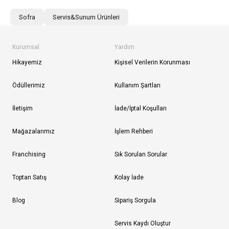
Sofra
Servis&Sunum Ürünleri
Kurumsal
Yardım
Hikayemiz
Kişisel Verilerin Korunması
Ödüllerimiz
Kullanım Şartları
İletişim
İade/İptal Koşulları
Mağazalarımız
İşlem Rehberi
Franchising
Sık Sorulan Sorular
Toptan Satış
Kolay İade
Blog
Sipariş Sorgula
Servis Kaydı Oluştur