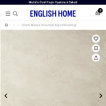
World’e Özel Peşin Fiyatına
6 Taksit
0
Orient Akasya Sunumluk Koyu Kahverengi