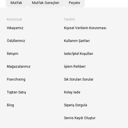
Mutfak
Mutfak Gereçleri
Peçete
Kurumsal
Yardım
Hikayemiz
Kişisel Verilerin Korunması
Ödüllerimiz
Kullanım Şartları
İletişim
İade/İptal Koşulları
Mağazalarımız
İşlem Rehberi
Franchising
Sık Sorulan Sorular
Toptan Satış
Kolay İade
Blog
Sipariş Sorgula
Servis Kaydı Oluştur