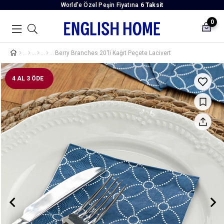
World’e Özel Peşin Fiyatına
6 Taksit
0
Berry Branches 20'li Kağıt Peçete Lacivert
4 AL 3 ÖDE