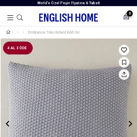
World’e Özel Peşin Fiyatına
6 Taksit
0
Embrance Triko Kırlent Kılıfı Gri
4 AL 3 ÖDE