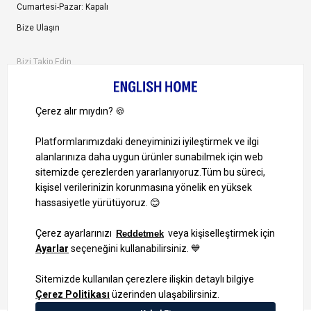
Cumartesi-Pazar: Kapalı
Bize Ulaşın
Bizi Takip Edin
Ayrıcalıklardan yararlanmak için uygulamamızı indirin.
1000 TL ve Üzeri Alışverişlerinizde Kargo Bedava!
Bilgi Toplum Hizmetleri
KVKK Veri İşleme Politikamız
Site Haritası