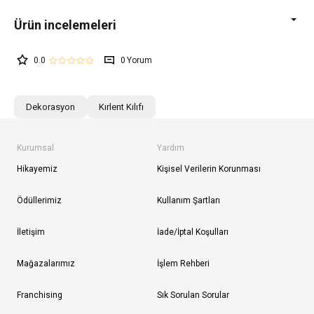
0.0
0
Dekorasyon
Kırlent Kılıfı
Kurumsal
Yardım
Hikayemiz
Kişisel Verilerin Korunması
Ödüllerimiz
Kullanım Şartları
İletişim
İade/İptal Koşulları
Mağazalarımız
İşlem Rehberi
Franchising
Sık Sorulan Sorular