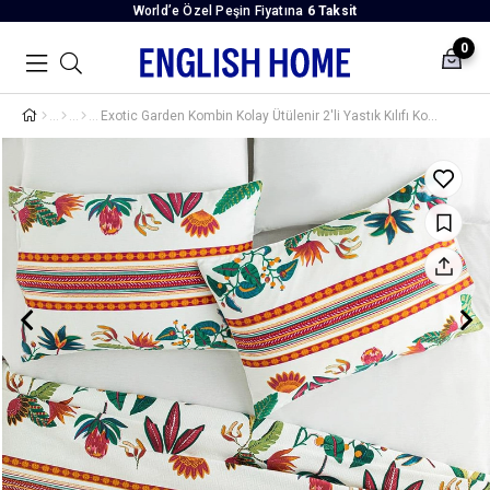
World’e Özel Peşin Fiyatına
6 Taksit
0
Exotic Garden Kombin Kolay Ütülenir 2'li Yastık Kılıfı Koyu Yeşil