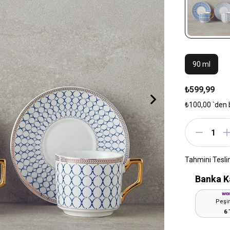
90 ml
₺599,99
₺100,00
`den 
Tahmini Tesli
Banka K
Peşin
6 