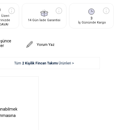
 Üzeri
3
rinizde
14 Gün İade Garantisi
İş Gününde Kargo
DAVA!
üşünce
Yorum Yaz
Ver
Tüm
2 Kişilik Fincan Takımı
Ürünleri >