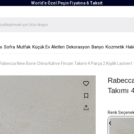
World’e Özel Peşin Fiyatına
6 Taksit
ı
Sofra
Mutfak
Küçük Ev Aletleri
Dekorasyon
Banyo
Kozmetik
Halı
Rabecca New Bone China Kahve Fincan Takımı 4 Parça 2 Kişilik Lacivert
Rabecca
Takımı 4