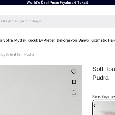
World’e Özel Peşin Fiyatına
6 Taksit
ı
Sofra
Mutfak
Küçük Ev Aletleri
Dekorasyon
Banyo
Kozmetik
Halı
üş Kırlent Kılıfı Pudra
Soft Tou
Pudra