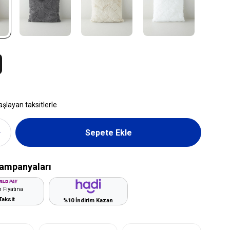
aşlayan taksitlerle
ampanyaları
 Fiyatına
Taksit
%10 İndirim Kazan