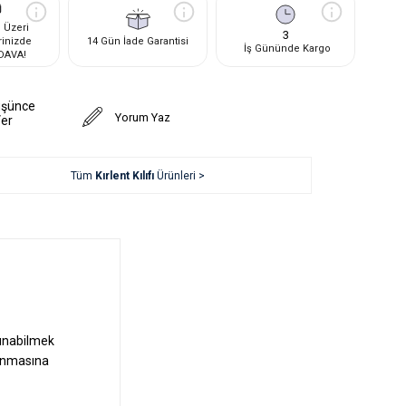
 Üzeri
3
rinizde
14 Gün İade Garantisi
İş Gününde Kargo
DAVA!
üşünce
Yorum Yaz
Ver
Tüm
Kırlent Kılıfı
Ürünleri >