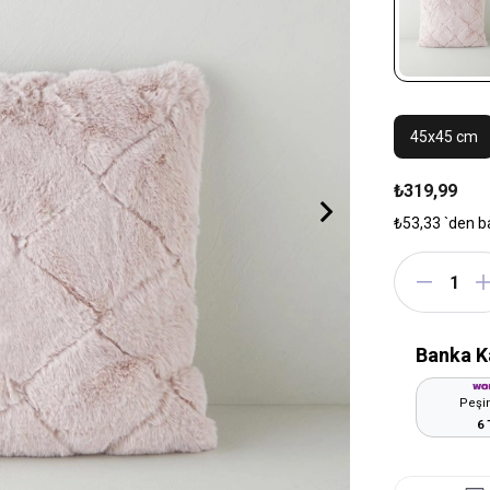
45x45 cm
₺319,99
₺53,33
`den b
Banka K
Peşin
6 