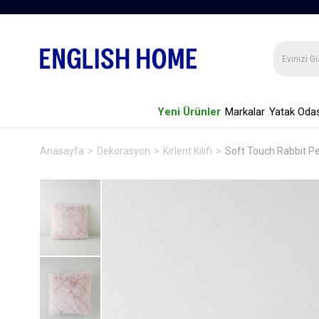
Yeni Ürünler
Markalar
Yatak Odas
Anasayfa
Dekorasyon
Kırlent Kılıfı
Soft Touch Rabbit Pel