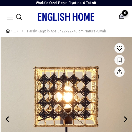
World’e Özel Peşin Fiyatına
6 Taksit
0
Paisly Kağıt İp Abajur 22x22x40 cm Natural-Siyah