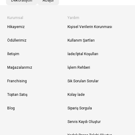
Dekorasyon
Abajur
Kurumsal
Yardım
Hikayemiz
Kişisel Verilerin Korunması
Ödüllerimiz
Kullanım Şartları
İletişim
İade/İptal Koşulları
Mağazalarımız
İşlem Rehberi
Franchising
Sık Sorulan Sorular
Toptan Satış
Kolay İade
Blog
Sipariş Sorgula
Servis Kaydı Oluştur