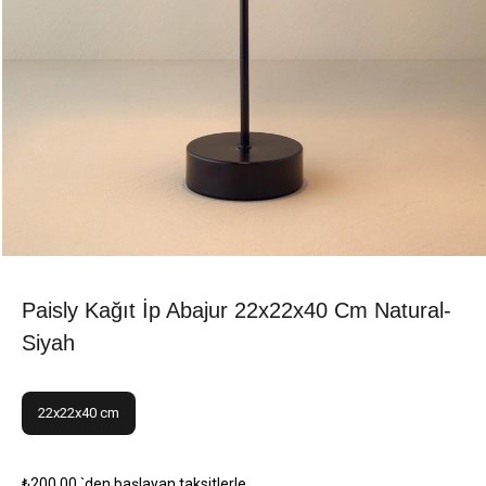
Paisly Kağıt İp Abajur 22x22x40 Cm Natural-
Siyah
22x22x40 cm
₺200,00
`den başlayan taksitlerle