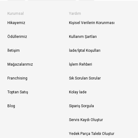
Kurumsal
Yardım
Hikayemiz
Kişisel Verilerin Korunması
Ödüllerimiz
Kullanım Şartları
İletişim
İade/İptal Koşulları
Mağazalarımız
İşlem Rehberi
Franchising
Sık Sorulan Sorular
Toptan Satış
Kolay İade
Blog
Sipariş Sorgula
Servis Kaydı Oluştur
Yedek Parça Talebi Oluştur