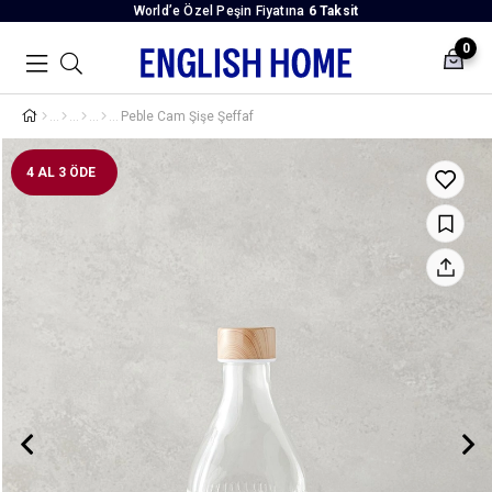
World’e Özel Peşin Fiyatına
6 Taksit
0
Peble Cam Şişe Şeffaf
4 AL 3 ÖDE