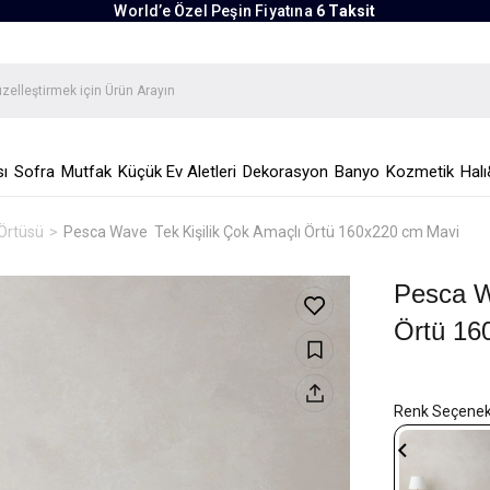
World’e Özel Peşin Fiyatına
6 Taksit
ı
Sofra
Mutfak
Küçük Ev Aletleri
Dekorasyon
Banyo
Kozmetik
Halı
Örtüsü
Pesca Wave Tek Kişilik Çok Amaçlı Örtü 160x220 cm Mavi
Pesca W
Örtü 16