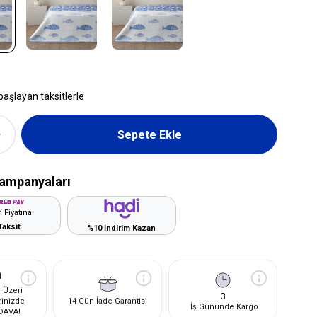
başlayan taksitlerle
ampanyaları
 Fiyatına
Taksit
%10 İndirim Kazan
 Üzeri
3
rinizde
14 Gün İade Garantisi
İş Gününde Kargo
DAVA!