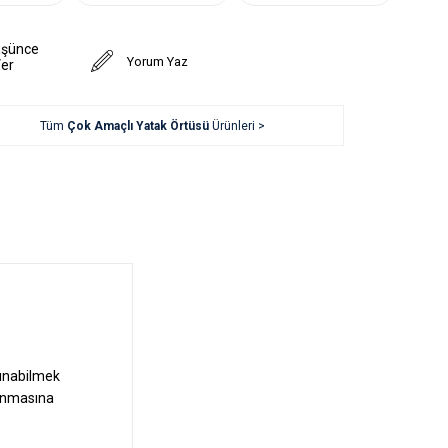
üşünce
Yorum Yaz
Ver
Tüm
Çok Amaçlı Yatak Örtüsü
Ürünleri >