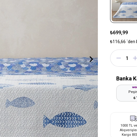
₺699,99
₺116,66
`den 
Banka K
Peşin
6 
1000 TL ve
Alışverişle
Kargo BE