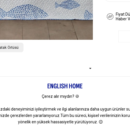
Fiyat D
Haber 
atak Örtüsü