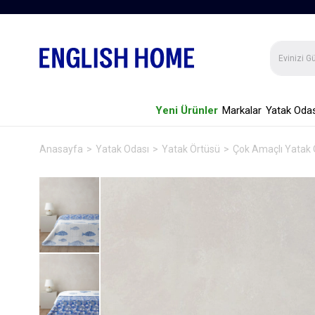
Yeni Ürünler
Markalar
Yatak Odas
Anasayfa
Yatak Odası
Yatak Örtüsü
Çok Amaçlı Yatak 