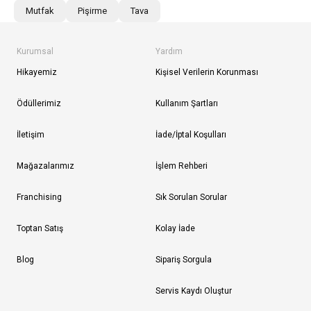
Mutfak
Pişirme
Tava
Kurumsal
Yardım
Hikayemiz
Kişisel Verilerin Korunması
Ödüllerimiz
Kullanım Şartları
İletişim
İade/İptal Koşulları
Mağazalarımız
İşlem Rehberi
Franchising
Sık Sorulan Sorular
Toptan Satış
Kolay İade
Blog
Sipariş Sorgula
Servis Kaydı Oluştur