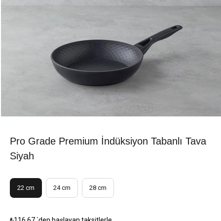
Pro Grade Premium İndüksiyon Tabanlı Tava
Siyah
22 cm
24 cm
28 cm
₺116,67
`den başlayan taksitlerle