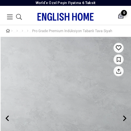
World’e Özel Peşin Fiyatına
6 Taksit
0
Pro Grade Premium İndüksiyon Tabanlı Tava Siyah