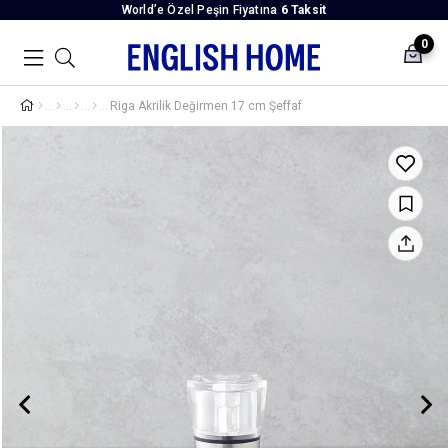
World’e Özel Peşin Fiyatına
6 Taksit
0
Riga Akrilik Değirmen 17 cm Şeffaf