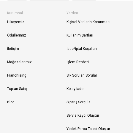
Kurumsal
Yardım
Hikayemiz
Kişisel Verilerin Korunması
Ödüllerimiz
Kullanım Şartları
İletişim
İade/İptal Koşulları
Mağazalarımız
İşlem Rehberi
Franchising
Sık Sorulan Sorular
Toptan Satış
Kolay İade
Blog
Sipariş Sorgula
Servis Kaydı Oluştur
Yedek Parça Talebi Oluştur