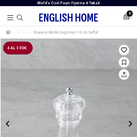
World’e Özel Peşin Fiyatına
6 Taksit
0
Rowena Akrilik Değirmen 14 cm Şeffaf
4 AL 3 ÖDE