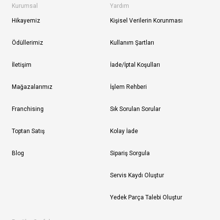
Kurumsal
Yardım
Hikayemiz
Kişisel Verilerin Korunması
Ödüllerimiz
Kullanım Şartları
İletişim
İade/İptal Koşulları
Mağazalarımız
İşlem Rehberi
Franchising
Sık Sorulan Sorular
Toptan Satış
Kolay İade
Blog
Sipariş Sorgula
Servis Kaydı Oluştur
Yedek Parça Talebi Oluştur