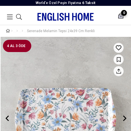
World’e Özel Peşin Fiyatına
6 Taksit
0
Serenade Melamin Tepsi 24x39 Cm Renkli
4 AL 3 ÖDE