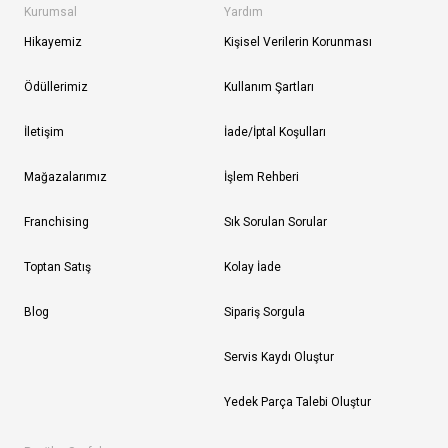
Kurumsal
Yardım
Hikayemiz
Kişisel Verilerin Korunması
Ödüllerimiz
Kullanım Şartları
İletişim
İade/İptal Koşulları
Mağazalarımız
İşlem Rehberi
Franchising
Sık Sorulan Sorular
Toptan Satış
Kolay İade
Blog
Sipariş Sorgula
Servis Kaydı Oluştur
Yedek Parça Talebi Oluştur