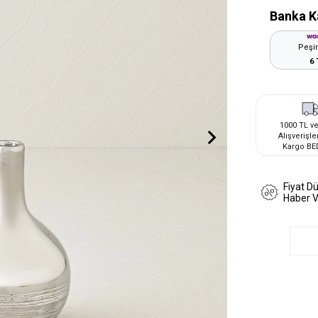
Banka K
Peşin
6 
1000 TL ve
Alışverişle
Kargo BE
Fiyat D
Haber 