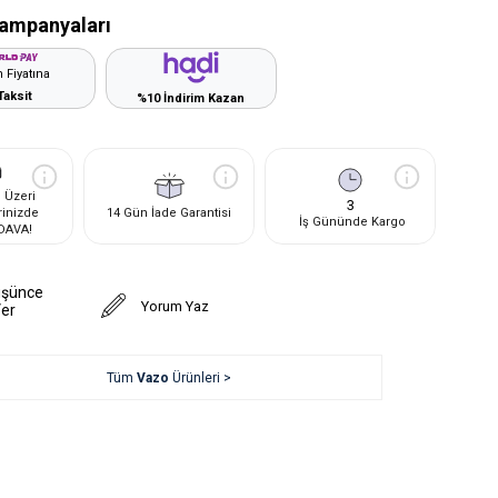
ampanyaları
 Fiyatına
Taksit
%10 İndirim Kazan
 Üzeri
3
rinizde
14 Gün İade Garantisi
İş Gününde Kargo
DAVA!
üşünce
Yorum Yaz
Ver
Tüm
Vazo
Ürünleri >