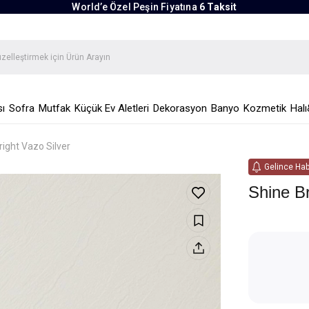
World’e Özel Peşin Fiyatına
6 Taksit
ı
Sofra
Mutfak
Küçük Ev Aletleri
Dekorasyon
Banyo
Kozmetik
Halı
right Vazo Silver
Gelince Hab
Shine Br