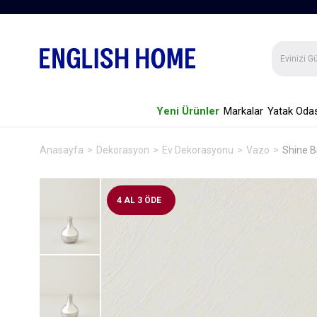
Yeni Ürünler
Markalar
Yatak Odas
Anasayfa
Dekorasyon
Ev Dekorasyonu
Vazo
Shine B
4 AL 3 ÖDE