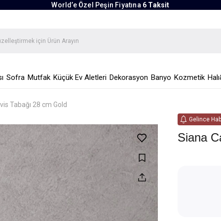
World’e Özel Peşin Fiyatına
6 Taksit
ı
Sofra
Mutfak
Küçük Ev Aletleri
Dekorasyon
Banyo
Kozmetik
Halı
vis Tabağı 28 cm Gold
Gelince Hab
Siana C