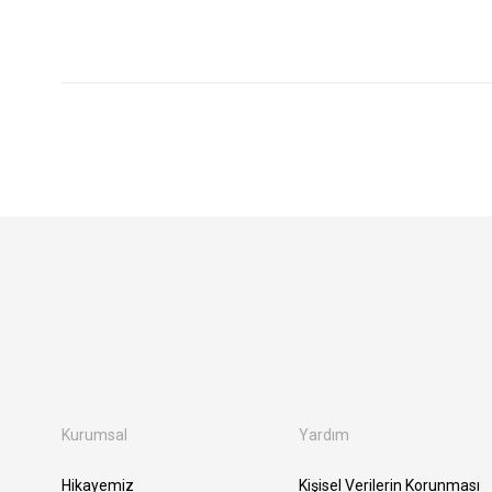
Kurumsal
Yardım
Hikayemiz
Kişisel Verilerin Korunması