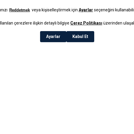
Siana Cam P
Gold
₺279,99