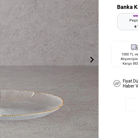
Banka K
Peşin
6 
1000 TL ve
Alışverişle
Kargo BE
Fiyat D
Haber 