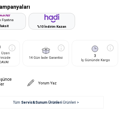
ampanyaları
 Fiyatına
Taksit
%10 İndirim Kazan
 Üzeri
3
rinizde
14 Gün İade Garantisi
İş Gününde Kargo
DAVA!
üşünce
Yorum Yaz
Ver
Tüm
Servis&Sunum Ürünleri
Ürünleri >