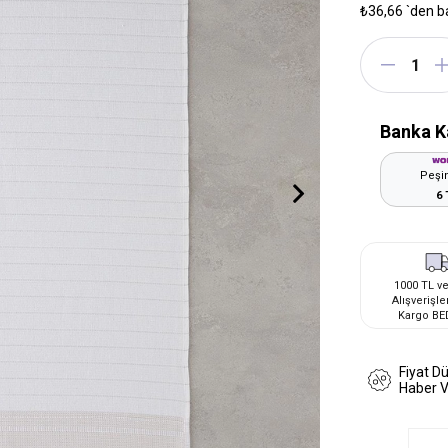
₺36,66
`den b
Banka K
Peşin
6 
1000 TL ve
Alışverişle
Kargo BE
Fiyat D
Haber 