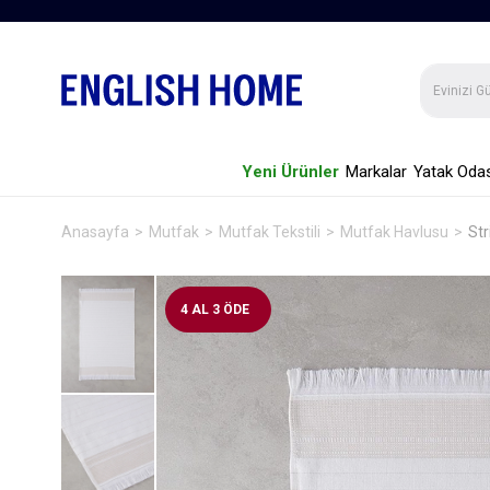
Yeni Ürünler
Markalar
Yatak Odas
Anasayfa
Mutfak
Mutfak Tekstili
Mutfak Havlusu
St
4 AL 3 ÖDE