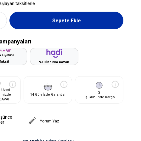
aşlayan taksitlerle
ampanyaları
 Fiyatına
Taksit
%10 İndirim Kazan
 Üzeri
3
rinizde
14 Gün İade Garantisi
İş Gününde Kargo
DAVA!
üşünce
Yorum Yaz
Ver