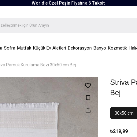
World’e Özel Peşin Fiyatına
6 Taksit
ı
Sofra
Mutfak
Küçük Ev Aletleri
Dekorasyon
Banyo
Kozmetik
Halı
riva Pamuk Kurulama Bezi 30x50 cm Bej
Striva 
Bej
30x50 cm
₺219,99