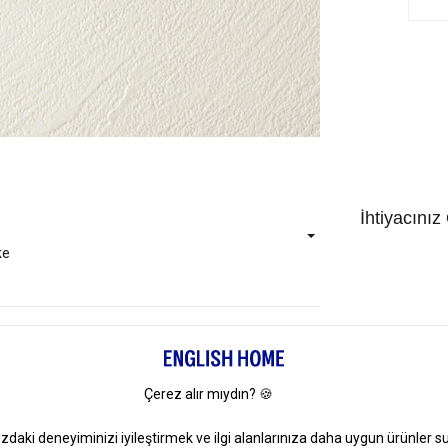
İhtiyacınız
ke