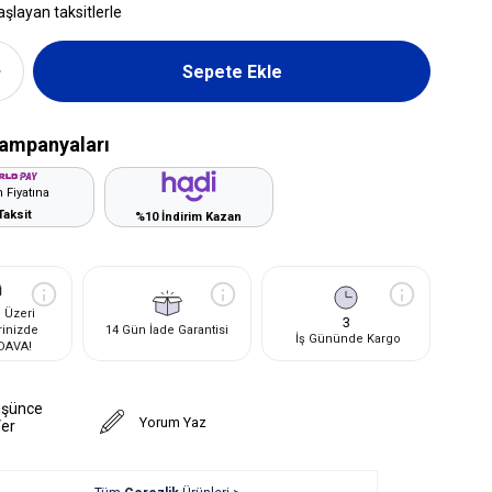
aşlayan taksitlerle
ampanyaları
 Fiyatına
Taksit
%10 İndirim Kazan
 Üzeri
3
rinizde
14 Gün İade Garantisi
İş Gününde Kargo
DAVA!
üşünce
Yorum Yaz
Ver