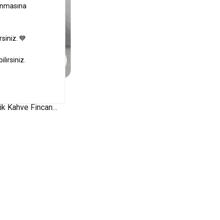
ar Bone Porselen 4
lik Kahve Fincan
l Gold