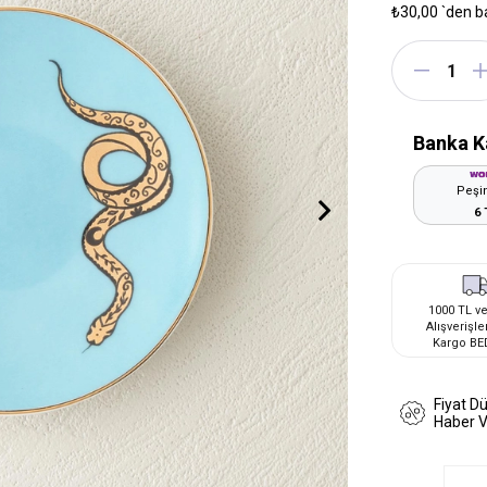
₺30,00
`den b
Banka K
Peşin
6 
1000 TL ve
Alışverişle
Kargo BE
Fiyat D
Haber 