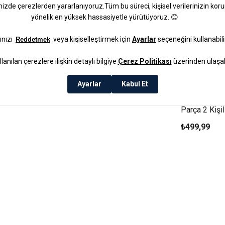
Talisman St
Parça 2 Kişi
Takımı 90 M
₺499,99