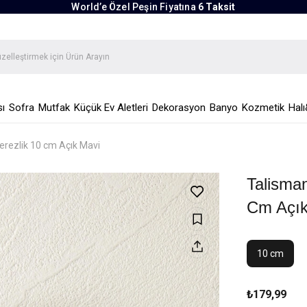
World’e Özel Peşin Fiyatına
6 Taksit
ı
Sofra
Mutfak
Küçük Ev Aletleri
Dekorasyon
Banyo
Kozmetik
Halı
rezlik 10 cm Açık Mavi
Talisma
Cm Açık
10 cm
₺179,99