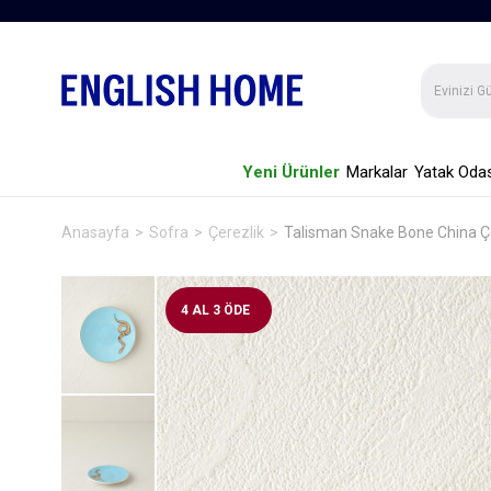
Yeni Ürünler
Markalar
Yatak Odas
Anasayfa
Sofra
Çerezlik
Talisman Snake Bone China Çe
4 AL 3 ÖDE