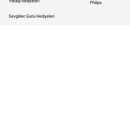
Yılbaşı Hediyeleri
Philips
Sevgililer Günü Hediyeleri
Kadınlar Günü Hediyeleri
Ramazan Sofraları
Anneler Günü Hediyeleri
Bayrama Hazırlık
Babalar Günü Hediyeleri