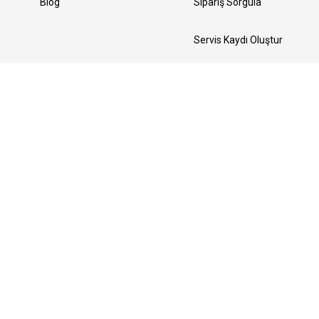
Blog
Sipariş Sorgula
Servis Kaydı Oluştur
Yedek Parça Talebi Oluştur
Bizi Takip Edin