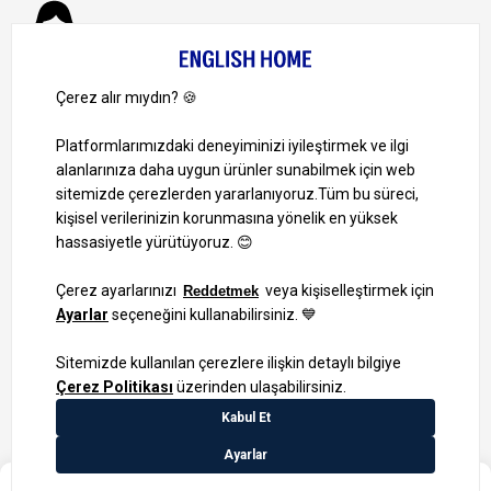
Müşteri Hizmetleri
0 850 724 0 346
Pazartesi-Cuma: 09:00 – 18:00
Cumartesi-Pazar: Kapalı
Bize Ulaşın
Bizi Takip Edin
Ayrıcalıklardan yararlanmak için uygulamamızı indirin.
1000 TL ve Üzeri Alışverişlerinizde Kargo Bedava!