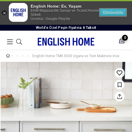
English Home: Ev, Yaşam
EHM Magazacilik Sanayi ve Ticaret Anonim
Görüntüle
Sirketi
Ücretsiz -Google Play'de
World’e Özel Peşin Fiyatına
6 Taksit
0
English Home TMK 5030 Izgara ve Tost Makinesi Inox