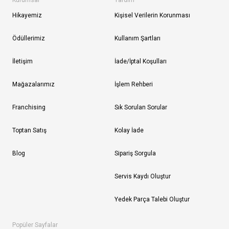
Kurumsal
Yardım
Hikayemiz
Kişisel Verilerin Korunması
Ödüllerimiz
Kullanım Şartları
İletişim
İade/İptal Koşulları
Mağazalarımız
İşlem Rehberi
Franchising
Sık Sorulan Sorular
Toptan Satış
Kolay İade
Blog
Sipariş Sorgula
Servis Kaydı Oluştur
Yedek Parça Talebi Oluştur
Popüler Sayfalar