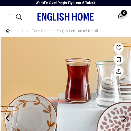
World’e Özel Peşin Fiyatına
6 Taksit
0
Trina Porselen 6'lı Çay Seti 160 ml Renkli